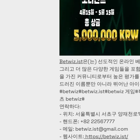
Betwiz.ist
은(는) 선도적인 온라인 베
그리고 더 많은 다양한 게임들을 포함
을 가진 커뮤니티로부터 높은 평가를 
드러진 이름뿐만 아니라 뛰어난 아이
#betwiz#betwiz.ist#betwiz 
츠 betwiz#
연락하다:
- 위치: 서울특별시 서초구 양재천로1
- 핸드폰: +82 22567777
- 메일:
betwiz.ist@gmail.com
- 웹사이트:
https://betwiz.ist/